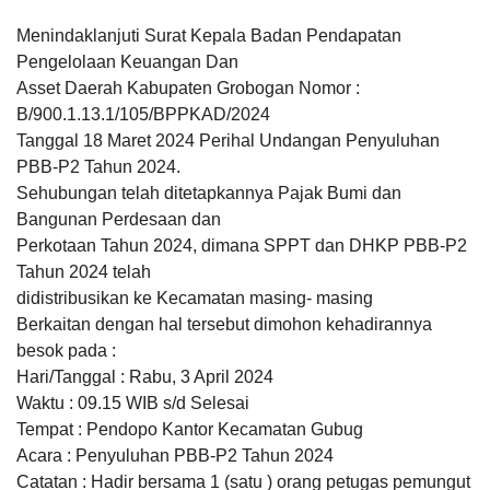
Berita Nasional
utama bagi
Peningkatan Kapasitas Aparatur Pemerintah
masyarakat
Menindaklanjuti Surat Kepala Badan Pendapatan
INFOGRAFIS REALISASI APBDES
Anggaran
Desa
selain...
Rp
Pengelolaan Keuangan Dan
Tanggal
:
05 Feb 2024
48.097.651,00
Asset Daerah Kabupaten Grobogan Nomor :
100%
Jam
:
20:00:00
IGNASIUS S
Realisasi
Tempat
:
Pendopo Kabupaten Grobogan
B/900.1.13.1/105/BPPKAD/2024
RP
JANUAR
48.097.651,00
04 Maret 2025
Tanggal 18 Maret 2024 Perihal Undangan Penyuluhan
Musrenbang-RKPD Kabupaten Grobogan Tahun
10:31:42
PBB-P2 Tahun 2024.
2025 di Kecamatan Gubug
minta file
Sehubungan telah ditetapkannya Pajak Bumi dan
Tanggal
:
05 Feb 2024
LKPPD
Jam
:
15:00:00
2025...
Bangunan Perdesaan dan
KEHADIRAN
INFORMASI
PRODUK HUKUM
DATA
Tempat
:
Pendopo Kecamatan Gubug
PUBLIK
PEMBANGUNAN
Perkotaan Tahun 2024, dimana SPPT dan DHKP PBB-P2
Undangan Rapat Transaksi Pencairan Anggaran
Tahun 2024 telah
APBDesa
didistribusikan ke Kecamatan masing- masing
Tanggal
:
07 Feb 2024
E-USULO
PERPUSDIGITAL
E-Simple
Berkaitan dengan hal tersebut dimohon kehadirannya
Jam
:
15:30:00
Tempat
:
Gedung Pertemuan Lantai 3 Dinas
besok pada :
Penanaman Modal dan Pelayanan Terpadu
Yulianus
Hari/Tanggal : Rabu, 3 April 2024
Satu Pintu (DPMPTSP)
29 Januari
Waktu : 09.15 WIB s/d Selesai
2025 09:17:53
31
APBD 2026 Pendapatan
Rapat Koordinasi Persiapan Penanganan Pemilu
Juli
Mohon ijin
Tempat : Pendopo Kantor Kecamatan Gubug
2026
untuk
Tanggal
:
12 Feb 2024
Hasil Usaha Desa
Acara :
Penyuluhan PBB-P2 Tahun 2024
kebutuhan
Jam
:
16:00:00
pendamping ...
Tempat
:
Balai Desa Baturagung
Catatan : Hadir bersama 1 (satu ) orang petugas pemungut
35