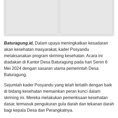
09 April
Tempat
:
Pendopo Kantor Kecamatan Gubug
2025
Berita Nasional
POPULASI
DAFTAR PEMILIH
STATUS IDM
SDGS DESA
23:50:15
Peningkatan Kapasitas Aparatur Pemerintah
WILAYAH
INFOGRAFIS REALISASI APBDES
Di akui
Desa
bahwa
Tanggal
:
05 Feb 2024
sektor
Jam
:
20:00:00
pertanian di
Tempat
:
Pendopo Kabupaten Grobogan
desa
Anggaran
baturagung
Rp
Musrenbang-RKPD Kabupaten Grobogan Tahun
menjadi
48.097.651,00
Baturagung.id,
Dalam upaya meningkatkan kesadaran
2025 di Kecamatan Gubug
100%
mata
Realisasi
akan kesehatan masyarakat, kader Posyandu
pencaharian
Tanggal
:
05 Feb 2024
RP
melaksanakan program skrining kesehatan. Acara ini
Jam
:
15:00:00
utama bagi
48.097.651,00
Tempat
:
Pendopo Kecamatan Gubug
masyarakat
diadakan di Kantor Desa Baturagung pada hari Senin 6
selain...
Mei 2024 dengan sasaran utama pemerintah Desa
Undangan Rapat Transaksi Pencairan Anggaran
APBDesa
Baturagung.
IGNASIUS
Tanggal
:
07 Feb 2024
S JANUAR
KEHADIRAN
INFORMASI
PRODUK HUKUM
DATA
Jam
:
15:30:00
Sejumlah kader Posyandu yang telah terlatih dengan baik
PUBLIK
PEMBANGUNAN
04 Maret
Tempat
:
Gedung Pertemuan Lantai 3 Dinas
2025
di bidang kesehatan memainkan peran kunci dalam
Penanaman Modal dan Pelayanan Terpadu
10:31:42
Satu Pintu (DPMPTSP)
skrining ini. Mereka melakukan pemeriksaan kesehatan
minta file
LKPPD
dasar, termasuk pengukuran gula darah dan tekanan darah
E-USULO
PERPUSDIGITAL
E-Simple
Rapat Koordinasi Persiapan Penanganan Pemilu
2025...
bagi kepala Desa dan Perangkatnya.
Tanggal
:
12 Feb 2024
Jam
:
16:00:00