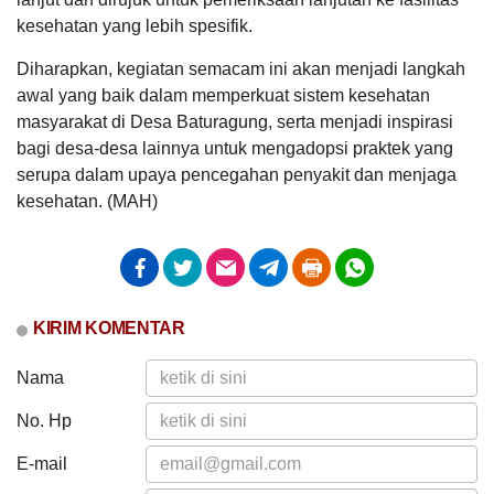
file...
Rapat Koordinasi Fasilitasi Pengelolaan aset
kesehatan yang lebih spesifik.
Desa
Tanggal
:
29 Feb 2024
Diharapkan, kegiatan semacam ini akan menjadi langkah
Jam
:
16:00:00
Tempat
:
Rumah Makan Mendut
awal yang baik dalam memperkuat sistem kesehatan
Pemerintah
Kementrian Desa
Pemerintah
Kabupaten
Kecamatan
masyarakat di Desa Baturagung, serta menjadi inspirasi
Kirab Boyong Grobog Tahun 2024
Grobogan
Gubug
bagi desa-desa lainnya untuk mengadopsi praktek yang
Tanggal
:
03 Mar 2024
serupa dalam upaya pencegahan penyakit dan menjaga
Adam
Jam
:
14:30:00
24 Januari
Tempat
:
Depan Kantor BPN Grobogan
kesehatan. (MAH)
2025
20:49:08
Upacara Hari jadi ke-298 Kabupaten Grobogan
Apa saja
Hasil Aset Desa
Tanggal
:
04 Mar 2024
kerja kpmd
Jam
:
13:00:00
...
Tempat
:
Alun-alun Purwodadi
KIRIM KOMENTAR
Bimtek Pengurus BUM Desa
Tanggal
:
07 Mar 2024
Jam
:
15:30:00
Nama
Tempat
:
Aula Bina Desa Dispermades Kab. Grobogan
No. Hp
Zoomeeting Atensi Penyusunan Laporan
Keuangan dan Validitas Data BUM Desa
E-mail
Tanggal
:
14 Mar 2024