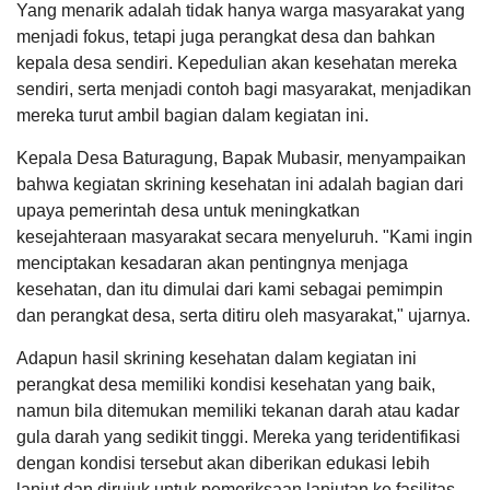
Yang menarik adalah tidak hanya warga masyarakat yang
Tempat
:
Balai Desa Baturagung
31
menjadi fokus, tetapi juga perangkat desa dan bahkan
Juli
APBD 2026 Pendapatan
Rapat Koordinasi Fasilitasi Pengelolaan aset
2026
kepala desa sendiri. Kepedulian akan kesehatan mereka
Desa
Hasil Usaha Desa
sendiri, serta menjadi contoh bagi masyarakat, menjadikan
Tanggal
:
21 Feb 2024
36
Yulianus
Jam
:
16:00:00
Kali
mereka turut ambil bagian dalam kegiatan ini.
29 Januari
Tempat
:
Aula Bina Desa Dispermades Kabupaten
Pemdes
2025
Grobogan
LAPAK DESA
GALERI FOTO
INVENTARIS
DATA STUNTING
Baturagung
Kepala Desa Baturagung, Bapak Mubasir, menyampaikan
09:17:53
Ajak
Mohon ijin
bahwa kegiatan skrining kesehatan ini adalah bagian dari
Musyawarah Desa Serah Terima (MDST)
Seluruh
untuk
upaya pemerintah desa untuk meningkatkan
Warga
Tanggal
:
23 Feb 2024
kebutuhan
Jam
:
16:00:00
Pasang
kesejahteraan masyarakat secara menyeluruh. "Kami ingin
pendamping
Tempat
:
Balai Desa Baturagung
Bendera
...
menciptakan kesadaran akan pentingnya menjaga
Merah
Putih
Sosialisasi Dana Desa Kabupaten Grobogan
kesehatan, dan itu dimulai dari kami sebagai pemimpin
Sambut
Tanggal
:
26 Feb 2024
dan perangkat desa, serta ditiru oleh masyarakat," ujarnya.
Hut
Jam
:
15:30:00
Ke-
Tempat
:
Pendopo Kabupaten Grobogan
Anggaran
Adapun hasil skrining kesehatan dalam kegiatan ini
81
Rp
Republik
perangkat desa memiliki kondisi kesehatan yang baik,
Samsul
Rapat Persiapan Pelaksanaan Peringatan Hari
4.139.160,00
Indonesia
Muhammad
100%
jadi Ke-298 Kabupaten Grobogan Tahun 2024
namun bila ditemukan memiliki tekanan darah atau kadar
Realisasi
27 Januari
Tanggal
:
28 Feb 2024
RP
DATA PETA
ARSIP ARTIKEL
gula darah yang sedikit tinggi. Mereka yang teridentifikasi
2025
Jam
:
16:00:00
4.139.160,00
09:04:08
dengan kondisi tersebut akan diberikan edukasi lebih
Tempat
:
Ruang Rapat Kecamatan Gubug
krimkan
lanjut dan dirujuk untuk pemeriksaan lanjutan ke fasilitas