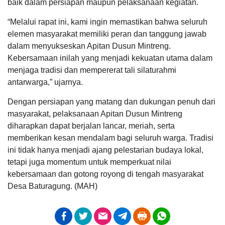
Keuangan dan Validitas Data BUM Desa
baik dalam persiapan maupun pelaksanaan kegiatan.
24
Tanggal
:
14 Mar 2024
Januari
Jam
:
17:45:54
2025
“Melalui rapat ini, kami ingin memastikan bahwa seluruh
Hasil Aset Desa
Tempat
:
Kantor Desa Baturagung
20:49:08
elemen masyarakat memiliki peran dan tanggung jawab
Apa
dalam menyukseskan Apitan Dusun Mintreng.
Sosialisasi Desa Ramah Perempuan dan Peduli
saja
Anak
kerja
Kebersamaan inilah yang menjadi kekuatan utama dalam
kpmd ...
Tanggal
:
19 Mar 2024
menjaga tradisi dan mempererat tali silaturahmi
Jam
:
15:30:00
antarwarga,” ujarnya.
Tempat
:
Pendopo Kecamatan Gubug
Rakor Pelaksanaan ADD dan BHPRD Tahun
Dengan persiapan yang matang dan dukungan penuh dari
2024
masyarakat, pelaksanaan Apitan Dusun Mintreng
Tanggal
:
28 Mar 2024
diharapkan dapat berjalan lancar, meriah, serta
Jam
:
15:30:00
Tempat
:
Gedung Bina Desa Dispermades Kabupaten
memberikan kesan mendalam bagi seluruh warga. Tradisi
Grobogan
ini tidak hanya menjadi ajang pelestarian budaya lokal,
tetapi juga momentum untuk memperkuat nilai
Penyuluhan PBB-P2 Tahun 2024
Anggaran
kebersamaan dan gotong royong di tengah masyarakat
Tanggal
:
03 Apr 2024
Rp
Jam
:
16:15:00
1.268.950.000,00
Desa Baturagung. (MAH)
Tempat
:
Pendopo Kantor Kecamatan Gubug
Realisasi
RP
Pembagian Bantuan Beras CBP
1.058.350.000,00
Tanggal
:
21 Mar 2024