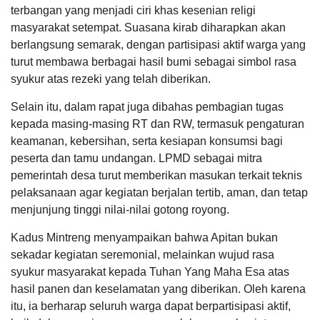
untuk
Sambut
terbangan yang menjadi ciri khas kesenian religi
Tempat
:
Ruang Rapat Kecamatan Gubug
kebutuhan
Hut
pendamping
masyarakat setempat. Suasana kirab diharapkan akan
Ke-
Rapat Koordinasi Fasilitasi Pengelolaan aset
...
berlangsung semarak, dengan partisipasi aktif warga yang
81
Desa
Republik
turut membawa berbagai hasil bumi sebagai simbol rasa
Tanggal
:
29 Feb 2024
Indonesia
Jam
:
16:00:00
syukur atas rezeki yang telah diberikan.
Anggaran
Tempat
:
Rumah Makan Mendut
Rp
4.139.160,00
Selain itu, dalam rapat juga dibahas pembagian tugas
100
Kirab Boyong Grobog Tahun 2024
Samsul
Realisasi
kepada masing-masing RT dan RW, termasuk pengaturan
Muhammad
Tanggal
:
03 Mar 2024
RP
27
keamanan, kebersihan, serta kesiapan konsumsi bagi
Jam
:
14:30:00
4.139.160,00
DATA PETA
ARSIP ARTIKEL
Januari
Tempat
:
Depan Kantor BPN Grobogan
peserta dan tamu undangan. LPMD sebagai mitra
2025
pemerintah desa turut memberikan masukan terkait teknis
09:04:08
Upacara Hari jadi ke-298 Kabupaten Grobogan
krimkan
pelaksanaan agar kegiatan berjalan tertib, aman, dan tetap
Tanggal
:
04 Mar 2024
file...
Jam
:
13:00:00
menjunjung tinggi nilai-nilai gotong royong.
Tempat
:
Alun-alun Purwodadi
Kadus Mintreng menyampaikan bahwa Apitan bukan
Bimtek Pengurus BUM Desa
Pemerintah
Kementrian Desa
Pemerintah
sekadar kegiatan seremonial, melainkan wujud rasa
Tanggal
:
07 Mar 2024
Kabupaten
Kecamatan
Jam
:
15:30:00
syukur masyarakat kepada Tuhan Yang Maha Esa atas
Grobogan
Gubug
Tempat
:
Aula Bina Desa Dispermades Kab. Grobogan
hasil panen dan keselamatan yang diberikan. Oleh karena
itu, ia berharap seluruh warga dapat berpartisipasi aktif,
Zoomeeting Atensi Penyusunan Laporan
Adam