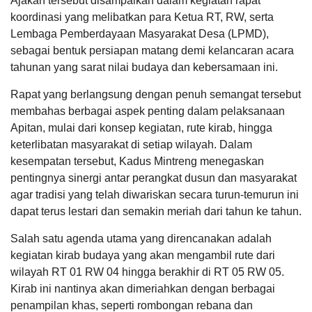
Ajakan tersebut disampaikan dalam kegiatan rapat
selain...
Tanggal
:
12 Feb 2024
koordinasi yang melibatkan para Ketua RT, RW, serta
Jam
:
16:00:00
Lembaga Pemberdayaan Masyarakat Desa (LPMD),
Tempat
:
Balai Desa Baturagung
IGNASIUS
S
KEHADIRAN
INFORMASI
PRODUK HUKUM
DATA
sebagai bentuk persiapan matang demi kelancaran acara
PUBLIK
PEMBANGUNAN
JANUAR
Rapat Koordinasi Fasilitasi Pengelolaan aset
tahunan yang sarat nilai budaya dan kebersamaan ini.
04 Maret
Desa
2025
Tanggal
:
21 Feb 2024
Rapat yang berlangsung dengan penuh semangat tersebut
10:31:42
Jam
:
16:00:00
minta
Tempat
:
Aula Bina Desa Dispermades Kabupaten
membahas berbagai aspek penting dalam pelaksanaan
E-USULO
PERPUSDIGITAL
E-Simple
Grobogan
file
Apitan, mulai dari konsep kegiatan, rute kirab, hingga
LKPPD
31
2025...
keterlibatan masyarakat di setiap wilayah. Dalam
Musyawarah Desa Serah Terima (MDST)
Juli
kesempatan tersebut, Kadus Mintreng menegaskan
Tanggal
:
23 Feb 2024
2026
APBD 2026 Pendapatan
Jam
:
16:00:00
pentingnya sinergi antar perangkat dusun dan masyarakat
Tempat
:
Balai Desa Baturagung
35
Hasil Usaha Desa
agar tradisi yang telah diwariskan secara turun-temurun ini
Kali
Sosialisasi Dana Desa Kabupaten Grobogan
dapat terus lestari dan semakin meriah dari tahun ke tahun.
Pemdes
Tanggal
:
26 Feb 2024
Baturagung
Yulianus
Jam
:
15:30:00
Salah satu agenda utama yang direncanakan adalah
Ajak
29
Tempat
:
Pendopo Kabupaten Grobogan
Seluruh
Januari
kegiatan kirab budaya yang akan mengambil rute dari
LAPAK DESA
GALERI FOTO
INVENTARIS
DATA STUNTING
Warga
2025
wilayah RT 01 RW 04 hingga berakhir di RT 05 RW 05.
Rapat Persiapan Pelaksanaan Peringatan Hari
Pasang
09:17:53
jadi Ke-298 Kabupaten Grobogan Tahun 2024
Bendera
Kirab ini nantinya akan dimeriahkan dengan berbagai
Mohon
Merah
Tanggal
:
28 Feb 2024
ijin
penampilan khas, seperti rombongan rebana dan
Putih
Jam
:
16:00:00