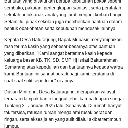
Bantuan yang disalurkan berupa kebutuhan pokok seperti
Tempat
:
Ruang Rapat Kecamatan Gubug
81
Republik
sembako, pakaian, perlengkapan sanitasi, serta peralatan
Anggaran
Rapat Koordinasi Fasilitasi Pengelolaan aset
Indonesia
sekolah untuk anak-anak yang turut menjadi korban banjir.
Rp
Desa
4.139.160,00
Selain itu, pihak sekolah juga memberikan bantuan dalam
Tanggal
:
29 Feb 2024
100%
Realisasi
Jam
:
16:00:00
Samsul
bentuk obat-obatan serta kebutuhan mendesak lainnya.
RP
Tempat
:
Rumah Makan Mendut
Muhammad
DATA PETA
ARSIP ARTIKEL
4.139.160,00
27
Kepala Desa Baturagung, Bapak Mubasir, menyampaikan
Januari
Kirab Boyong Grobog Tahun 2024
rasa terima kasih yang sebesar-besarnya atas bantuan
2025
Tanggal
:
03 Mar 2024
09:04:08
yang diberikan. "Kami sangat berterima kasih kepada
Jam
:
14:30:00
krimkan
Tempat
:
Depan Kantor BPN Grobogan
keluarga besar KB, TK, SD, SMP Hj Isriati Baiturrahman
file...
Semarang atas kepedulian dan bantuannya kepada warga
Upacara Hari jadi ke-298 Kabupaten Grobogan
kami. Bantuan ini sangat berarti bagi kami, terutama di
Tanggal
:
04 Mar 2024
Pemerintah
Kementrian Desa
Pemerintah
Jam
:
13:00:00
saat-saat sulit seperti ini," ucapnya.
Kabupaten
Kecamatan
Tempat
:
Alun-alun Purwodadi
Grobogan
Gubug
Dusun Mintreng, Desa Baturagung, merupakan wilayah
Bimtek Pengurus BUM Desa
terparah dampak banjir tanggul jebol karena luapan sungai
Tanggal
:
07 Mar 2024
Adam
Jam
:
15:30:00
Tuntang 21 Januari 2025 lalu. Sebanyak 13 rumah hanyut
Tempat
:
Aula Bina Desa Dispermades Kab. Grobogan
24
tak tersisa, ratusan rumah mengalami rusak berat dan
Januari
Hasil Aset Desa
ringan, serta akses jalan yang sulit dilalui akibat tertimbun
2025
Zoomeeting Atensi Penyusunan Laporan
20:49:08
Keuangan dan Validitas Data BUM Desa
lumpur.