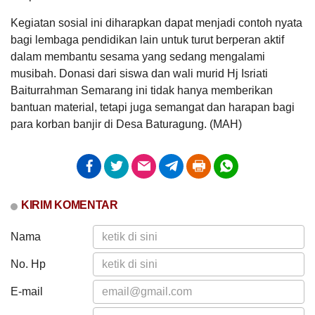
Apa saja
Tanggal
:
14 Mar 2024
kerja
Jam
:
17:45:54
Kegiatan sosial ini diharapkan dapat menjadi contoh nyata
kpmd ...
Tempat
:
Kantor Desa Baturagung
bagi lembaga pendidikan lain untuk turut berperan aktif
dalam membantu sesama yang sedang mengalami
Sosialisasi Desa Ramah Perempuan dan Peduli
Anak
musibah. Donasi dari siswa dan wali murid Hj Isriati
Tanggal
:
19 Mar 2024
Baiturrahman Semarang ini tidak hanya memberikan
Jam
:
15:30:00
bantuan material, tetapi juga semangat dan harapan bagi
Tempat
:
Pendopo Kecamatan Gubug
para korban banjir di Desa Baturagung. (MAH)
Rakor Pelaksanaan ADD dan BHPRD Tahun
2024
Tanggal
:
28 Mar 2024
Anggaran
Jam
:
15:30:00
Rp
Tempat
:
Gedung Bina Desa Dispermades Kabupaten
1.268.950.000,00
Grobogan
83
KIRIM KOMENTAR
Realisasi
RP
Penyuluhan PBB-P2 Tahun 2024
1.058.350.000,00
Tanggal
:
03 Apr 2024
Nama
Jam
:
16:15:00
Tempat
:
Pendopo Kantor Kecamatan Gubug
No. Hp
30
Pembagian Bantuan Beras CBP
E-mail
Juli
Tanggal
:
21 Mar 2024
2026
Jam
:
15:00:00