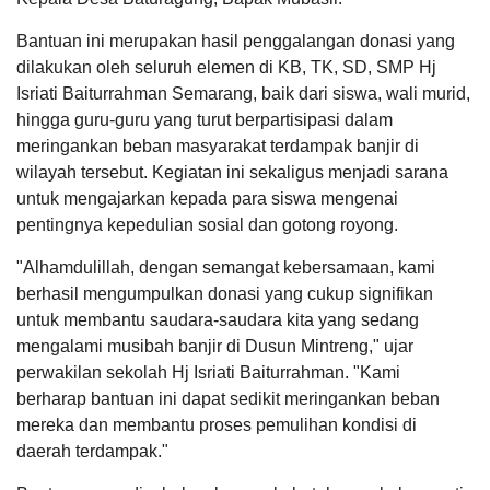
IGNASIUS
Tanggal
:
12 Feb 2024
KEHADIRAN
INFORMASI
PRODUK HUKUM
DATA
S
PUBLIK
PEMBANGUNAN
Jam
:
16:00:00
JANUAR
Bantuan ini merupakan hasil penggalangan donasi yang
Tempat
:
Balai Desa Baturagung
04 Maret
dilakukan oleh seluruh elemen di KB, TK, SD, SMP Hj
2025
Rapat Koordinasi Fasilitasi Pengelolaan aset
Isriati Baiturrahman Semarang, baik dari siswa, wali murid,
10:31:42
Desa
E-USULO
PERPUSDIGITAL
E-Simple
minta file
hingga guru-guru yang turut berpartisipasi dalam
Tanggal
:
21 Feb 2024
LKPPD
Jam
:
16:00:00
meringankan beban masyarakat terdampak banjir di
2025...
Tempat
:
Aula Bina Desa Dispermades Kabupaten
31
wilayah tersebut. Kegiatan ini sekaligus menjadi sarana
Grobogan
Juli
2026
APBD 2026 Pendapatan
untuk mengajarkan kepada para siswa mengenai
Musyawarah Desa Serah Terima (MDST)
pentingnya kepedulian sosial dan gotong royong.
Hasil Usaha Desa
35
Tanggal
:
23 Feb 2024
Kali
Jam
:
16:00:00
"Alhamdulillah, dengan semangat kebersamaan, kami
Tempat
:
Balai Desa Baturagung
Pemdes
berhasil mengumpulkan donasi yang cukup signifikan
Baturagung
Yulianus
Ajak
29
Sosialisasi Dana Desa Kabupaten Grobogan
untuk membantu saudara-saudara kita yang sedang
LAPAK DESA
GALERI FOTO
INVENTARIS
DATA STUNTING
Seluruh
Januari
Tanggal
:
26 Feb 2024
mengalami musibah banjir di Dusun Mintreng," ujar
Warga
2025
Jam
:
15:30:00
Pasang
perwakilan sekolah Hj Isriati Baiturrahman. "Kami
09:17:53
Tempat
:
Pendopo Kabupaten Grobogan
Bendera
Mohon
berharap bantuan ini dapat sedikit meringankan beban
Merah
ijin untuk
Rapat Persiapan Pelaksanaan Peringatan Hari
mereka dan membantu proses pemulihan kondisi di
Putih
kebutuhan
jadi Ke-298 Kabupaten Grobogan Tahun 2024
Sambut
pendamping
daerah terdampak."
Tanggal
:
28 Feb 2024
Hut
...
Jam
:
16:00:00
Ke-