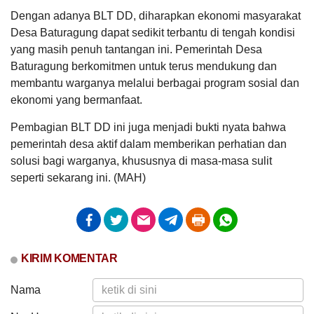
Jam
:
15:30:00
Pemdes
Tempat
:
Gedung Pertemuan Lantai 3 Dinas
Dengan adanya BLT DD, diharapkan ekonomi masyarakat
Baturagung
Penanaman Modal dan Pelayanan Terpadu
Desa Baturagung dapat sedikit terbantu di tengah kondisi
Ajak
Satu Pintu (DPMPTSP)
Seluruh
yang masih penuh tantangan ini. Pemerintah Desa
Warga
Rapat Koordinasi Persiapan Penanganan Pemilu
Baturagung berkomitmen untuk terus mendukung dan
Pasang
Tanggal
:
12 Feb 2024
Samsul
Bendera
membantu warganya melalui berbagai program sosial dan
Jam
:
16:00:00
Muhammad
Merah
ekonomi yang bermanfaat.
Tempat
:
Balai Desa Baturagung
27 Januari
Putih
2025 09:04:08
Sambut
Rapat Koordinasi Fasilitasi Pengelolaan aset
Pembagian BLT DD ini juga menjadi bukti nyata bahwa
Anggaran
Hut
krimkan file...
Desa
Rp
Ke-
pemerintah desa aktif dalam memberikan perhatian dan
4.139.160,00
Tanggal
:
21 Feb 2024
81
solusi bagi warganya, khususnya di masa-masa sulit
100%
Jam
:
16:00:00
Republik
Realisasi
DATA PETA
ARSIP ARTIKEL
Tempat
:
Aula Bina Desa Dispermades Kabupaten
seperti sekarang ini. (MAH)
Indonesia
RP
Grobogan
4.139.160,00
Musyawarah Desa Serah Terima (MDST)
Tanggal
:
23 Feb 2024
Jam
:
16:00:00
Adam
Tempat
:
Balai Desa Baturagung
KIRIM KOMENTAR
24 Januari
Pemerintah
Kementrian Desa
Pemerintah
2025 20:49:08
Sosialisasi Dana Desa Kabupaten Grobogan
Kabupaten
Kecamatan
Apa saja kerja
Nama
Grobogan
Gubug
Tanggal
:
26 Feb 2024
kpmd ...
Jam
:
15:30:00