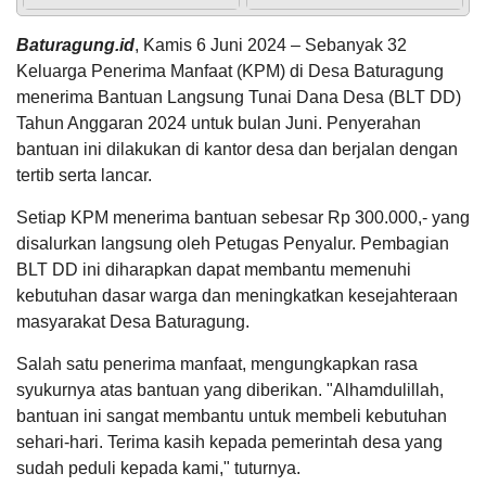
Berita Nasional
Tanggal
:
31 Jan 2024
utama bagi
Jam
:
16:00:00
masyarakat
Anggaran
INFOGRAFIS REALISASI APBDES
Tempat
:
Pendopo Kantor Kecamatan Gubug
selain...
Rp
Baturagung.id
, Kamis 6 Juni 2024 – Sebanyak 32
48.097.651,00
Keluarga Penerima Manfaat (KPM) di Desa Baturagung
100%
Bimtek Aplikasi Penyaluran Bantuan Cadangan
Realisasi
IGNASIUS S
menerima Bantuan Langsung Tunai Dana Desa (BLT DD)
Beras Pemerintah
RP
JANUAR
48.097.651,00
Tanggal
:
01 Feb 2024
Tahun Anggaran 2024 untuk bulan Juni. Penyerahan
04 Maret 2025
Jam
:
20:00:00
10:31:42
bantuan ini dilakukan di kantor desa dan berjalan dengan
Tempat
:
Pendopo Kantor Kecamatan Gubug
minta file
tertib serta lancar.
LKPPD 2025...
Peningkatan Kapasitas Aparatur Pemerintah
KEHADIRAN
INFORMASI
PRODUK HUKUM
DATA
Desa
PUBLIK
PEMBANGUNAN
Setiap KPM menerima bantuan sebesar Rp 300.000,- yang
Tanggal
:
05 Feb 2024
disalurkan langsung oleh Petugas Penyalur. Pembagian
Jam
:
20:00:00
BLT DD ini diharapkan dapat membantu memenuhi
Tempat
:
Pendopo Kabupaten Grobogan
kebutuhan dasar warga dan meningkatkan kesejahteraan
E-USULO
PERPUSDIGITAL
E-Simple
Musrenbang-RKPD Kabupaten Grobogan Tahun
masyarakat Desa Baturagung.
2025 di Kecamatan Gubug
Yulianus
Tanggal
:
05 Feb 2024
Salah satu penerima manfaat, mengungkapkan rasa
29 Januari
Jam
:
15:00:00
2025 09:17:53
31
syukurnya atas bantuan yang diberikan. "Alhamdulillah,
Tempat
:
Pendopo Kecamatan Gubug
APBD 2026 Pendapatan
Juli
Mohon ijin
bantuan ini sangat membantu untuk membeli kebutuhan
2026
untuk
Hasil Usaha Desa
Undangan Rapat Transaksi Pencairan Anggaran
sehari-hari. Terima kasih kepada pemerintah desa yang
kebutuhan
APBDesa
38
pendamping ...
sudah peduli kepada kami," tuturnya.
Tanggal
:
07 Feb 2024
Kali
LAPAK DESA
GALERI FOTO
INVENTARIS
DATA STUNTING